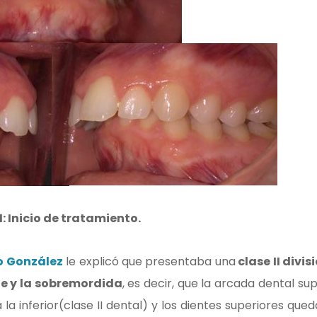
1: Inicio de tratamiento.
lo González
le explicó que presentaba una
clase II divisi
e y la sobremordida
, es decir, que la arcada dental sup
 inferior(clase II dental) y los dientes superiores que