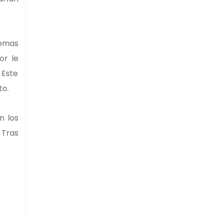
lemas
or le
 Este
to.
n los
 Tras