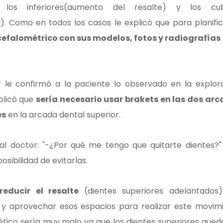
os inferiores(aumento del resalte) y los cub
 Como en todos los casos le explicó que para planific
cefalométrico con sus modelos, fotos y radiografías
r le confirmó a la paciente lo observado en la explor
xplicó que
sería necesario usar brakets en las dos ar
es
en la arcada dental superior.
 al doctor: "-¿Por qué me tengo que quitarte dientes?
sibilidad de evitarlas.
reducir el resalte
(dientes superiores adelantados
y aprovechar esos espacios para realizar este movim
tético sería muy malo ya que los dientes superiores qued