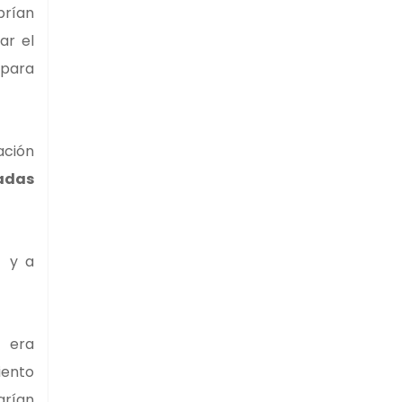
rían
ar el
para
ación
cadas
" y a
) era
iento
arían