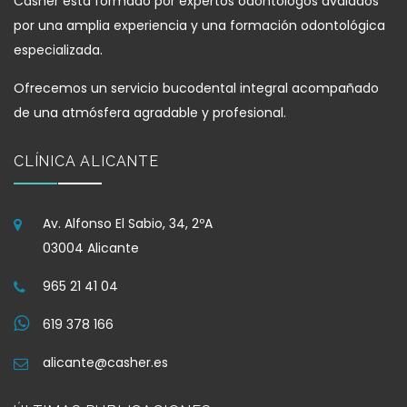
Casher está formado por expertos odontólogos avalados
por una amplia experiencia y una formación odontológica
especializada.
Ofrecemos un servicio bucodental integral acompañado
de una atmósfera agradable y profesional.
CLÍNICA ALICANTE
Av. Alfonso El Sabio, 34, 2ºA
03004 Alicante
965 21 41 04
619 378 166
alicante@casher.es