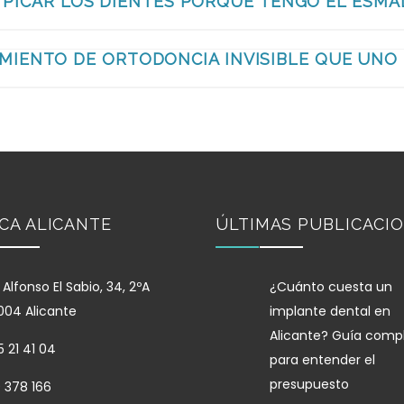
 PICAR LOS DIENTES PORQUE TENGO EL ESMA
MIENTO DE ORTODONCIA INVISIBLE QUE UNO
ICA ALICANTE
ÚLTIMAS PUBLICACI
 Alfonso El Sabio, 34, 2ºA
¿Cuánto cuesta un
004 Alicante
implante dental en
Alicante? Guía comp
 21 41 04
para entender el
presupuesto
 378 166