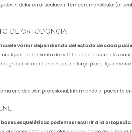
asquidos o dolor en articulación temporomandibular(articu
TO DE ORTODONCIA
a
suele variar dependiendo del estado de cada paci
ualquier tratamiento de estética dental como las carilla
u integridad se mantiene intacta a largo plazo. Igualmente 
toma una decisión profesional, informando al paciente 
ENE
s bases esqueléticas podemos recurrir a la ortopedia
ar el crecimiento del maxilar superior como de la mandíb