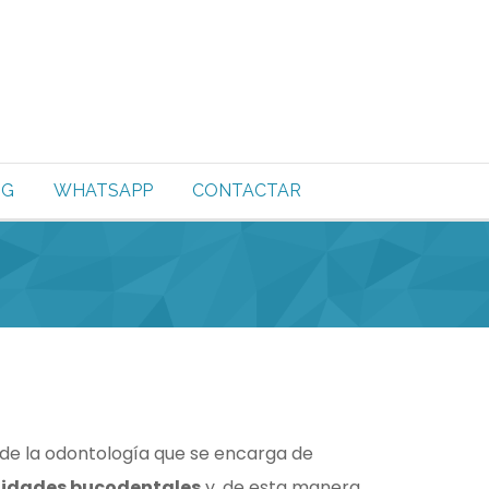
OG
WHATSAPP
CONTACTAR
 de la odontología que se encarga de
alidades bucodentales
y, de esta manera,