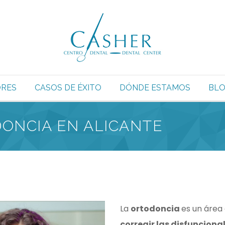
RES
CASOS DE ÉXITO
DÓNDE ESTAMOS
BL
DONCIA EN ALICANTE
La
ortodoncia
es un área
corregir las disfuncion