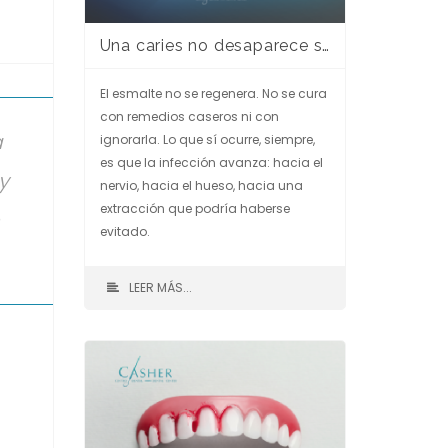
Una caries no desaparece sola. Y cuanto más esperas, más cara sale.
El esmalte no se regenera. No se cura
con remedios caseros ni con
a
ignorarla. Lo que sí ocurre, siempre,
es que la infección avanza: hacia el
y
nervio, hacia el hueso, hacia una
extracción que podría haberse
evitado.
LEER MÁS...