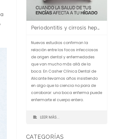
sa
o
Periodontitis y cirrosis hepática: cuando la salud de tus encías afecta a tu hígado
Nuevos estudios confirman la
relación entre los focos infecciosos
de origen dental y enfermedades
que van mucho más allá de la
boca. En Casher Clínica Dental de
Alicante llevamos años insistiendo
en algo que la ciencia no para de
corroborar: una boca enferma puede
enfermarte el cuerpo entero.
LEER MÁS...
CATEGORÍAS