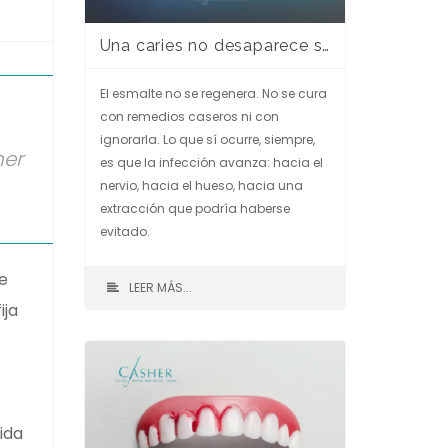
Una caries no desaparece sola. Y cuanto más esperas, más cara sale.
El esmalte no se regenera. No se cura
con remedios caseros ni con
ignorarla. Lo que sí ocurre, siempre,
ner
es que la infección avanza: hacia el
nervio, hacia el hueso, hacia una
extracción que podría haberse
evitado.
e
LEER MÁS...
ija
ida