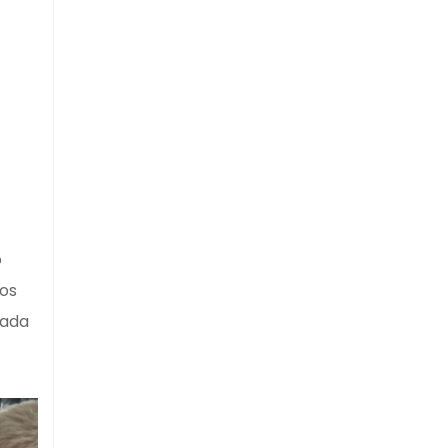
o
ros
cada