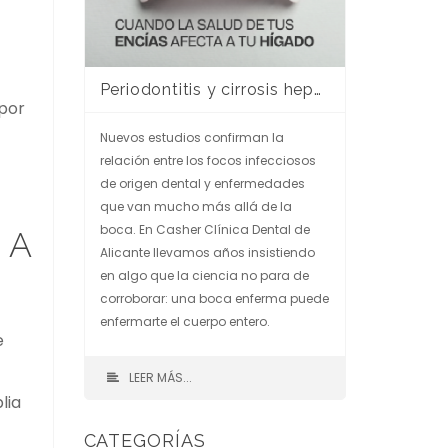
Periodontitis y cirrosis hepática: cuando la salud de tus encías afecta a tu hígado
 por
Nuevos estudios confirman la
relación entre los focos infecciosos
de origen dental y enfermedades
que van mucho más allá de la
boca. En Casher Clínica Dental de
 A
Alicante llevamos años insistiendo
en algo que la ciencia no para de
corroborar: una boca enferma puede
enfermarte el cuerpo entero.
e
LEER MÁS...
lia
CATEGORÍAS